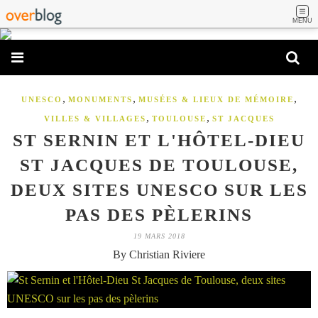
MENU
,
,
,
UNESCO
MONUMENTS
MUSÉES & LIEUX DE MÉMOIRE
,
,
VILLES & VILLAGES
TOULOUSE
ST JACQUES
ST SERNIN ET L'HÔTEL-DIEU
ST JACQUES DE TOULOUSE,
DEUX SITES UNESCO SUR LES
PAS DES PÈLERINS
19 MARS 2018
By Christian Riviere