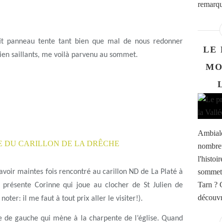
remarqu
it panneau tente tant bien que mal de nous redonner
LE 
 bien saillants, me voilà parvenu au sommet.
MO
Ambiale
nombreu
l'histoi
sommet 
’avoir maintes fois rencontré au carillon ND de La Platé à
Tarn ? 
e présente Corinne qui joue au clocher de St Julien de
découvr
er: il me faut à tout prix aller le visiter!).
rte de gauche qui mène à la charpente de l’église. Quand