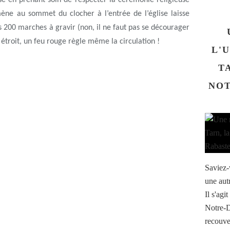
lise en prenant soin de respecter la cérémonie religieuse
mène au sommet du clocher à l’entrée de l’église laisse
es 200 marches à gravir (non, il ne faut pas se décourager
t étroit, un feu rouge règle même la circulation !
L'
T
NOT
Saviez-
une aut
Il s'agi
Notre-D
recouve