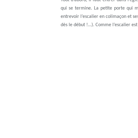
Tout d’abord, il faut entrer dans l’ég
qui se termine. La petite porte qui 
entrevoir l’escalier en colimaçon et s
dès le début !...). Comme l’escalier es