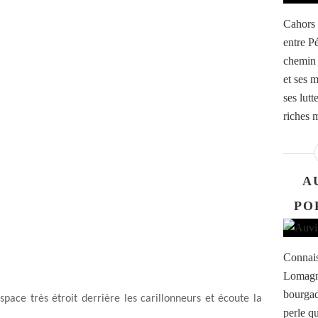
Cahors 
entre P
chemin 
et ses 
ses lutt
riches 
A
PO
Connais
Lomagne
bourgad
space très étroit derrière les carillonneurs et écoute la
perle q