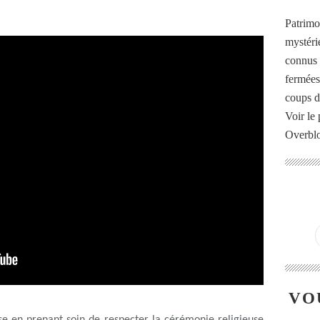
Patrimo
mystéri
connus o
fermées
coups d
Voir le 
Overbl
VO