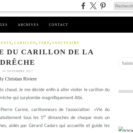
GES
ARCHIVES
CONTACT
,
,
,
ENTS
CARILLON
TARN
SANCTUAIRE
ÉE DU CARILLON DE LA
DRÊCHE
20 NOVEMBRE 2017
By Christian Riviere
s chaud. Je me décide enfin à aller visiter le carillon du
Drêche qui surplombe magnifiquement Albi.
-Pierre Carme, carillonneurs de l’association «Vie du
er
ratuitement tous les 1
dimanches de chaque mois un
hes, aidés par Gérard Cadars qui accueille et guide les