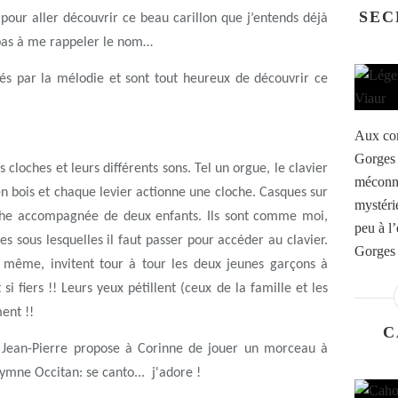
SEC
pour aller découvrir ce beau carillon que j’entends déjà
pas à me rappeler le nom…
més par la mélodie et sont tout heureux de découvrir ce
Aux con
Gorges 
 cloches et leurs différents sons. Tel un orgue, le clavier
méconnu
 en bois et chaque levier actionne une cloche. Casques sur
mystéri
oche accompagnée de deux enfants. Ils sont comme moi,
peu à l’
 sous lesquelles il faut passer pour accéder au clavier.
Gorges 
se même, invitent tour à tour les deux jeunes garçons à
 si fiers !! Leurs yeux pétillent (ceux de la famille et les
ent !!
C
t Jean-Pierre propose à Corinne de jouer un morceau à
ymne Occitan: se canto... j'adore !