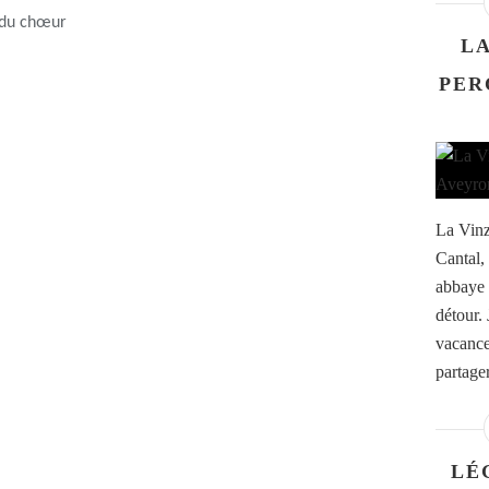
s du chœur
LA
PER
La Vinz
Cantal,
abbaye 
détour.
vacances
partager
LÉ