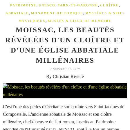
,
,
,
,
PATRIMOINE
UNESCO
TARN-ET-GARONNE
CLOÎTRE
,
,
ABBATIALE
MONUMENT HISTORIQUE
MYSTÈRES & SITES
,
MYSTÉRIEUX
MUSÉES & LIEUX DE MÉMOIRE
MOISSAC, LES BEAUTÉS
RÉVÉLÉES D'UN CLOÎTRE ET
D'UNE ÉGLISE ABBATIALE
MILLÉNAIRES
2 SEPTEMBRE 2019
By Christian Riviere
C'est l'une des perles d'Occitanie sur la route vers Saint Jacques de
Compostelle. L'ancienne abbatiale de Moissac et son cloître
millénaire, chef d'oeuvre de l'art roman, inscrits au Patrimoine
Mondial de l'Humanité par l'UNESCO, sont à la fois un hymne...