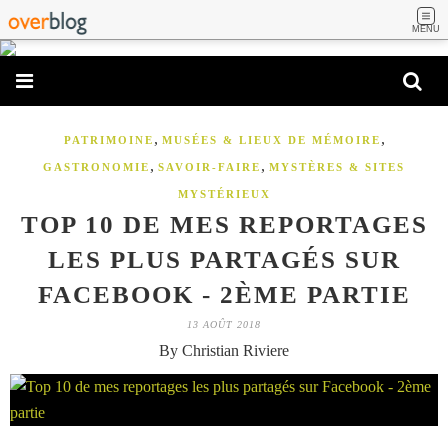
MENU
,
,
PATRIMOINE
MUSÉES & LIEUX DE MÉMOIRE
,
,
GASTRONOMIE
SAVOIR-FAIRE
MYSTÈRES & SITES
MYSTÉRIEUX
TOP 10 DE MES REPORTAGES
LES PLUS PARTAGÉS SUR
FACEBOOK - 2ÈME PARTIE
13 AOÛT 2018
By Christian Riviere