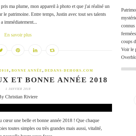
 pris ma plume, mon appareil à photo et que j'ai réalisé un
Patrimo
 le patrimoine. Entre temps, Justin avec tout ses talents
mystéri
i, a immédiatement...
connus o
fermées
En savoir plus
coups d
Voir le 
Overbl
,
,
2018
BONNE ANNÉE
DEDANS-DEHORS.COM
X ET BONNE ANNÉE 2018
1 JANVIER 2018
By Christian Riviere
du cœur une belle et bonne année 2018 ! Que chaque
es toutes simples ou très grandes mais aussi, vitalité,