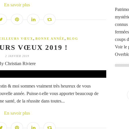
En savoir plus
Patrimo
mystéri
connus o
fermées
,
,
EILLEURS VŒUX
BONNE ANNÉE
BLOG
coups d
URS VŒUX 2019 !
Voir le 
Overbl
2 JANVIER 2019
By Christian Riviere
ustin & moi sommes vraiment très heureux de vous
ouvelle année. Puisse-t-elle vous apporter beaucoup de
 santé, de la réussite dans toutes...
En savoir plus