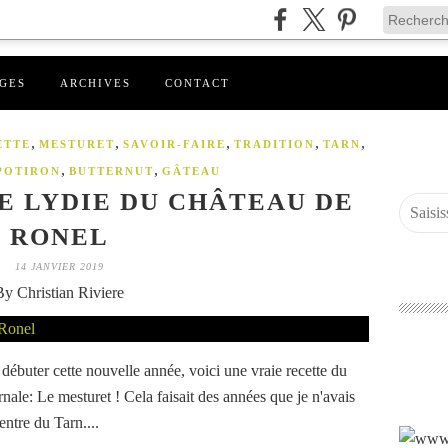
GES
ARCHIVES
CONTACT
,
,
,
,
,
ETTE
MESTURET
SAVOIR-FAIRE
TRADITION
TARN
,
,
POTIRON
BUTTERNUT
GÂTEAU
E LYDIE DU CHÂTEAU DE
RONEL
14 JANVIER 2019
By Christian Riviere
débuter cette nouvelle année, voici une vraie recette du
nale: Le mesturet ! Cela faisait des années que je n'avais
entre du Tarn....