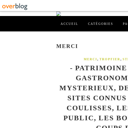
ACCUEIL
CATÉGORIES
PA
MERCI
,
,
MERCI
TROPFIER
ST
- PATRIMOINE
GASTRONOMI
MYSTERIEUX, D
SITES CONNUS
COULISSES, L
PUBLIC, LES B
COUPS 