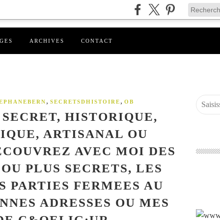
GES
ARCHIVES
CONTACT
,
,
EPHANEBERN
SECRETSDHISTOIRE
OB
 SECRET, HISTORIQUE,
QUE, ARTISANAL OU
ECOUVREZ AVEC MOI DES
 OU PLUS SECRETS, LES
ES PARTIES FERMEES AU
ONNES ADRESSES OU MES
DE C&OELIG;UR.