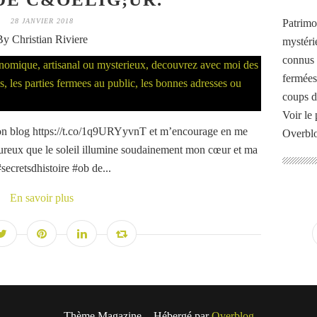
Patrimo
28 JANVIER 2018
By Christian Riviere
mystéri
connus o
fermées
coups d
Voir le 
on blog https://t.co/1q9URYyvnT et m’encourage en me
Overbl
eureux que le soleil illumine soudainement mon cœur et ma
secretsdhistoire #ob de...
En savoir plus
Thème Magazine - Hébergé par
Overblog