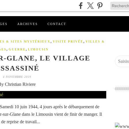
GES
ARCHIVES
CONTACT
,
,
ES & SITES MYSTÉRIEUX
VISITE PRIVÉE
VILLES &
,
,
GES
GUERRE
LIMOUSIN
-GLANE, LE VILLAGE
SSASSINÉ
4 NOVEMBRE 2019
By Christian Riviere
 Samedi 10 juin 1944, 4 jours après le débarquement de
r-sur-Glane dans le Limousin vient de finir de manger. Il
 de reprise de travail...