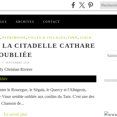
GES
ARCHIVES
CONTACT
,
,
,
,
X
PATRIMOINE
VILLES & VILLAGES
TARN
VIAUR
 LA CITADELLE CATHARE
OUBLIÉE
17 SEPTEMBRE 2018
By Christian Riviere
entre le Rouergue, le Ségala, le Quercy et l'Albigeois,
 le Viaur semble oubliée aux confins du Tarn. C'est une des
la Chanson de...
En savoir plus