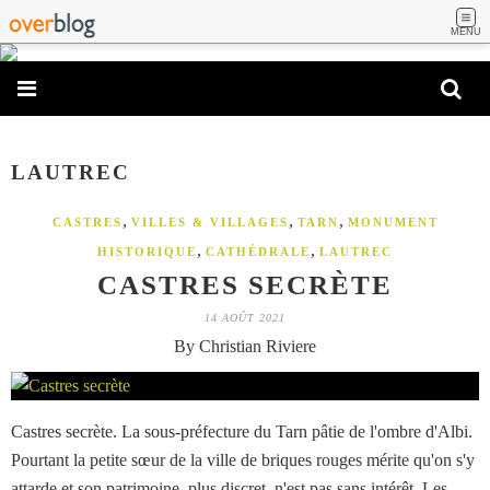
MENU
LAUTREC
,
,
,
CASTRES
VILLES & VILLAGES
TARN
MONUMENT
,
,
HISTORIQUE
CATHÉDRALE
LAUTREC
CASTRES SECRÈTE
14 AOÛT 2021
By Christian Riviere
Castres secrète. La sous-préfecture du Tarn pâtie de l'ombre d'Albi.
Pourtant la petite sœur de la ville de briques rouges mérite qu'on s'y
attarde et son patrimoine, plus discret, n'est pas sans intérêt. Les