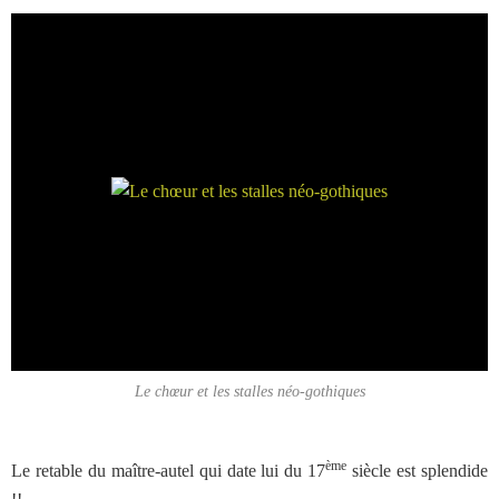
Le chœur et les stalles néo-gothiques
ème
Le retable du maître-autel qui date lui du 17
siècle est splendide