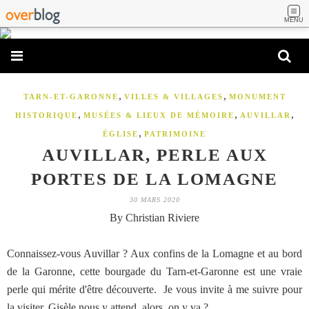
MENU
,
,
TARN-ET-GARONNE
VILLES & VILLAGES
MONUMENT
,
,
,
HISTORIQUE
MUSÉES & LIEUX DE MÉMOIRE
AUVILLAR
,
ÉGLISE
PATRIMOINE
AUVILLAR, PERLE AUX
PORTES DE LA LOMAGNE
30 MARS 2020
By Christian Riviere
Connaissez-vous Auvillar ? Aux confins de la Lomagne et au bord
de la Garonne, cette bourgade du Tarn-et-Garonne est une vraie
perle qui mérite d'être découverte. Je vous invite à me suivre pour
la visiter, Gisèle nous y attend, alors, on y va ?