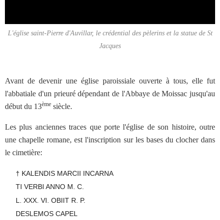
L'église saint-Pierre d'Auvillar, le crédential des pèlerins et la statue de St
Jacques
Avant de devenir une église paroissiale ouverte à tous, elle fut
l'abbatiale d'un prieuré dépendant de l'Abbaye de Moissac jusqu'au
ème
début du 13
siècle.
Les plus anciennes traces que porte l'église de son histoire, outre
une chapelle romane, est l'inscription sur les bases du clocher dans
le cimetière:
† KALENDIS MARCII INCARNA
TI VERBI ANNO M. C.
L. XXX. VI. OBIIT R. P.
DESLEMOS CAPEL