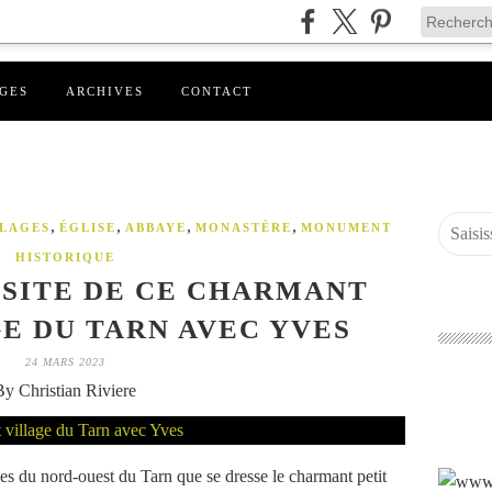
GES
ARCHIVES
CONTACT
,
,
,
,
LLAGES
ÉGLISE
ABBAYE
MONASTÈRE
MONUMENT
HISTORIQUE
ISITE DE CE CHARMANT
GE DU TARN AVEC YVES
24 MARS 2023
By Christian Riviere
les du nord-ouest du Tarn que se dresse le charmant petit