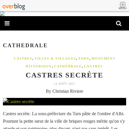
MENU
CATHEDRALE
,
,
,
CASTRES
VILLES & VILLAGES
TARN
MONUMENT
,
,
HISTORIQUE
CATHÉDRALE
LAUTREC
CASTRES SECRÈTE
14 AOÛT 2021
By Christian Riviere
Castres secrète. La sous-préfecture du Tarn pâtie de l'ombre d'Albi.
Pourtant la petite sœur de la ville de briques rouges mérite qu'on s'y
attarde et son patrimoine, plus discret, n'est pas sans intérêt. Les