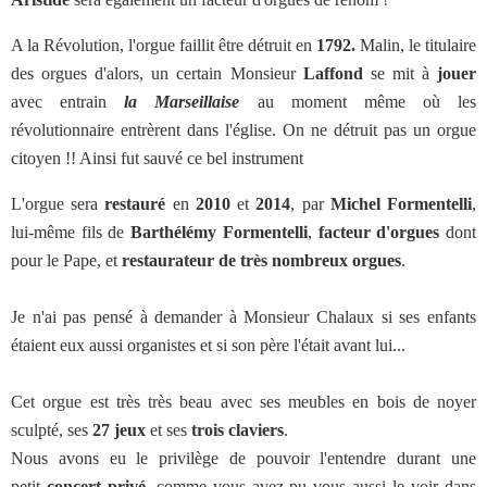
A la Révolution, l'orgue faillit être détruit en
1792.
Malin, le titulaire
des orgues d'alors, un certain Monsieur
Laffond
se mit à
jouer
avec entrain
la Marseillaise
au moment même où les
révolutionnaire entrèrent dans l'église. On ne détruit pas un orgue
citoyen !! Ainsi fut sauvé ce bel instrument
L'orgue sera
restauré
en
2010
et
2014
, par
Michel Formentelli
,
lui-même fils de
Barthélémy Formentelli
,
facteur d'orgues
dont
pour le Pape, et
restaurateur de très nombreux orgues
.
Je n'ai pas pensé à demander à Monsieur Chalaux si ses enfants
étaient eux aussi organistes et si son père l'était avant lui...
Cet orgue est très très beau avec ses meubles en bois de noyer
sculpté, ses
27 jeux
et ses
trois claviers
.
Nous avons eu le privilège de pouvoir l'entendre durant une
petit
concert privé
, comme vous avez pu vous aussi le voir dans