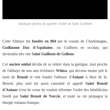
Quelques photos du superbe cloître de Saint Guilhem
Cette Abbaye fut
fondée en 804
par le cousin de Charlemagne,
Guillaume Duc d'Aquitaine
, ou Guilhem en occitan, qui
deviendra très vite
Saint Guilhem de Gellone
.
Cet
ancien soldat
décida de se retirer dans la garrigue, tout proche
de l'abbaye de son ami d'enfance
Witiza
, qui devenu moine prit le
nom de
Benoit
et vint fonder l'abbaye d'
Aniane
à 6km de là.
Benoit, plus tard lui aussi canonisé et appelé
Saint Benoit
d'Aniane
n'eut de cesse de vouloir réformer l'ordre des bénédictins
fondé par
Saint Benoit de Nurcie
,
et toute sa vie propagea la
liturgie romano-franque.