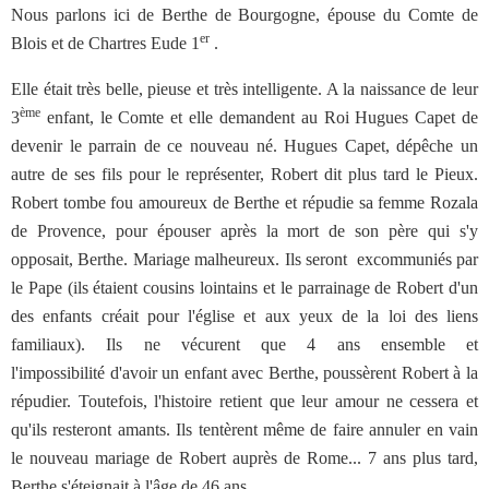
Nous parlons ici de Berthe de Bourgogne, épouse du Comte de
er
Blois et de Chartres Eude 1
.
Elle était très belle, pieuse et très intelligente. A la naissance de leur
ème
3
enfant, le Comte et elle demandent au Roi Hugues Capet de
devenir le parrain de ce nouveau né. Hugues Capet, dépêche un
autre de ses fils pour le représenter, Robert dit plus tard le Pieux.
Robert tombe fou amoureux de Berthe et répudie sa femme Rozala
de Provence, pour épouser après la mort de son père qui s'y
opposait, Berthe. Mariage malheureux. Ils seront excommuniés par
le Pape (ils étaient cousins lointains et le parrainage de Robert d'un
des enfants créait pour l'église et aux yeux de la loi des liens
familiaux). Ils ne vécurent que 4 ans ensemble et
l'impossibilité d'avoir un enfant avec Berthe, poussèrent Robert à la
répudier. Toutefois, l'histoire retient que leur amour ne cessera et
qu'ils resteront amants. Ils tentèrent même de faire annuler en vain
le nouveau mariage de Robert auprès de Rome... 7 ans plus tard,
Berthe s'éteignait à l'âge de 46 ans...