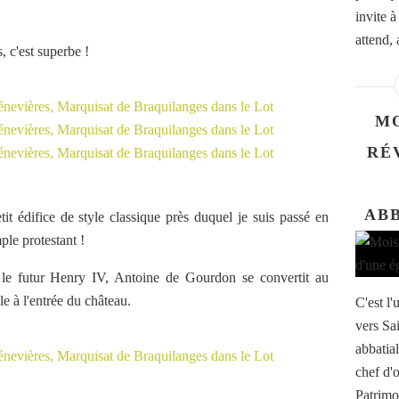
invite à
attend, 
, c'est superbe !
MO
RÉ
AB
it édifice de style classique près duquel je suis passé en
ple protestant !
le futur Henry IV, Antoine de Gourdon se convertit au
ple à l'entrée du château.
C'est l'
vers Sa
abbatial
chef d'o
Patrimo