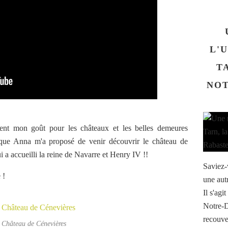
L'
T
NOT
nt mon goût pour les châteaux et les belles demeures
orsque Anna m'a proposé de venir découvrir le château de
 a accueilli la reine de Navarre et Henry IV !!
Saviez-
 !
une aut
Il s'agi
Notre-D
recouve
 Château de Cénevières