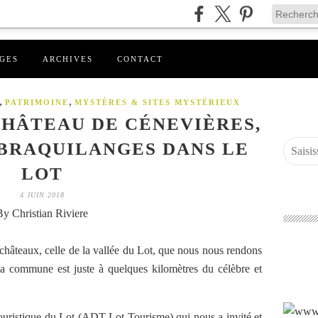
GES
ARCHIVES
CONTACT
,
,
PATRIMOINE
MYSTÈRES & SITES MYSTÉRIEUX
HÂTEAU DE CÉNEVIÈRES,
BRAQUILANGES DANS LE
LOT
4 JUIN 2018
By Christian Riviere
 châteaux, celle de la vallée du Lot, que nous nous rendons
a commune est juste à quelques kilomètres du célèbre et
ristique du Lot (ADT Lot Tourisme) qui nous a invité et