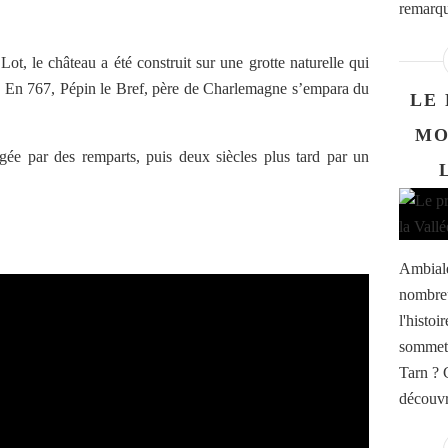
remarqu
ot, le château a été construit sur une grotte naturelle qui
. En 767, Pépin le Bref, père de Charlemagne s’empara du
LE 
MO
tégée par des remparts, puis deux siècles plus tard par un
Ambiale
nombreu
l'histoi
sommet 
Tarn ? 
découvr