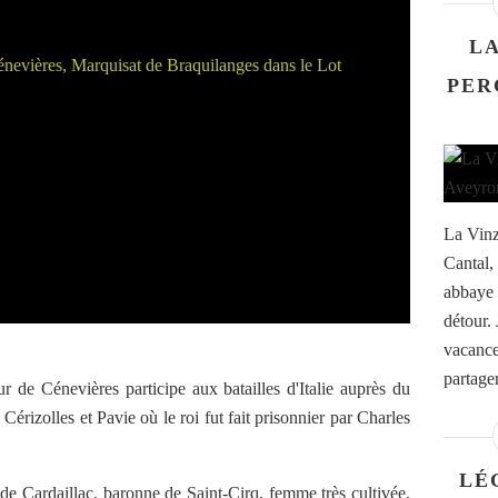
LA
PER
La Vinz
Cantal,
abbaye 
détour.
vacances
partager
 de Cénevières participe aux batailles d'Italie auprès du
érizolles et Pavie où le roi fut fait prisonnier par Charles
LÉ
 de Cardaillac, baronne de Saint-Cirq, femme très cultivée,