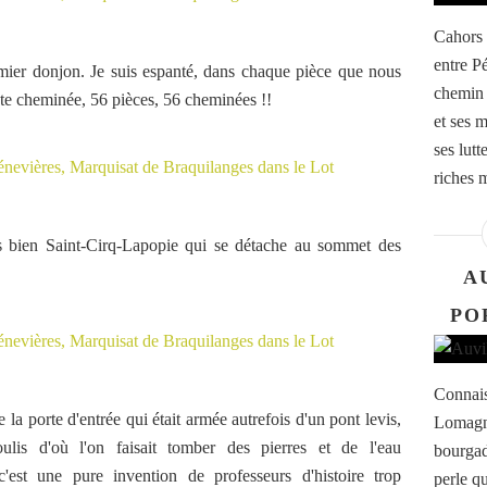
Cahors 
entre P
ier donjon. Je suis espanté, dans chaque pièce que nous
chemin 
nte cheminée, 56 pièces, 56 cheminées !!
et ses 
ses lutt
riches 
ès bien Saint-Cirq-Lapopie qui se détache au sommet des
A
PO
Connais
a porte d'entrée qui était armée autrefois d'un pont levis,
Lomagne
ulis d'où l'on faisait tomber des pierres et de l'eau
bourgad
 c'est une pure invention de professeurs d'histoire trop
perle q