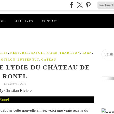
GES
ARCHIVES
CONTACT
,
,
,
,
,
ETTE
MESTURET
SAVOIR-FAIRE
TRADITION
TARN
,
,
POTIRON
BUTTERNUT
GÂTEAU
E LYDIE DU CHÂTEAU DE
RONEL
14 JANVIER 2019
By Christian Riviere
débuter cette nouvelle année, voici une vraie recette du